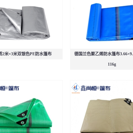
质2米×3米双银色PE防水篷布
德国兰色聚乙烯防水篷布3.66×9
116g