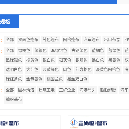
规格
全部
双面色篷布
纯色篷布
网格篷布
汽车篷布
出口布卷
P
：
全部
绿橘色
绿银色
军绿银色
古铜绿色
蓝橘色
蓝绿色
蓝
：
墨绿银色
橘黄色
银白色
银灰色
银咖色
黑白色
黑银色
双
透明白色
大红色
淡黄绿色
肉色
红方格色
淡黄色网格色
海
绿红条色
金包银色
德国兰色
黑丝双白色
全部
园林清洁
建筑工地
工矿企业
海港码头
船舶游艇
汽车
：
编织基布