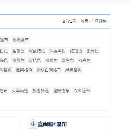
首页
产品规格
当前位置：
>
P篷布
阻燃篷布
白色
蓝银色
深蓝桔色
深蓝黑色
红银色
墨绿色
绿色
双蓝色
双桔色
双银色
双黑色
双白色
蓝格色
黑网格色
透明白网格布
绿黑格色
篷布
火车雨篷
旅游帐篷
遮阳篷布
农业篷布