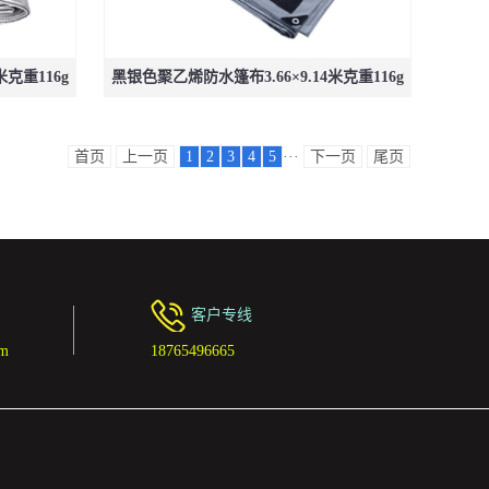
米克重116g
黑银色聚乙烯防水篷布3.66×9.14米克重116g
首页
上一页
1
2
3
4
5
···
下一页
尾页
客户专线
om
18765496665