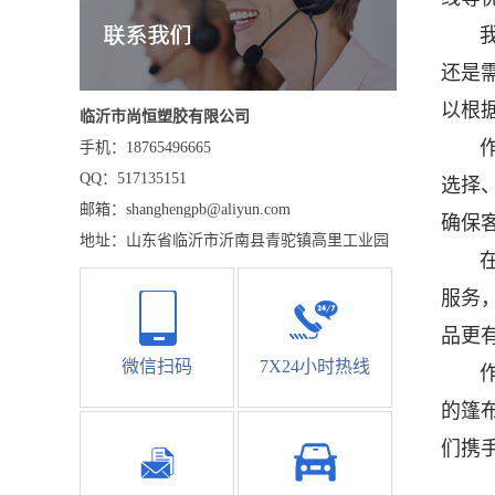
还是
以根
临沂市尚恒塑胶有限公司
手机：18765496665
QQ：517135151
选择
邮箱：shanghengpb@aliyun.com
确保
地址：山东省临沂市沂南县青驼镇高里工业园
服务
品更
微信扫码
7X24小时热线
的篷
们携