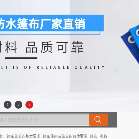
1
2
3
搜：
篷布苫盖的基本要求
篷布使用及苫盖的具体要求
篷布
参数