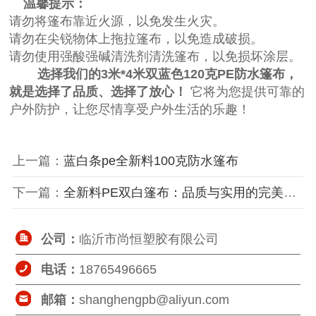
温馨提示：
请勿将篷布靠近火源，以免发生火灾。
请勿在尖锐物体上拖拉篷布，以免造成破损。
请勿使用强酸强碱清洗剂清洗篷布，以免损坏涂层。
选择我们的3米*4米双蓝色120克
PE防水篷布
，
就是选择了品质、选择了放心！
它将为您提供可靠的
户外防护，让您尽情享受户外生活的乐趣！
上一篇：
​蓝白条pe全新料100克防水篷布
下一篇：
全新料PE双白篷布：品质与实用的完美结合
公司：
临沂市尚恒塑胶有限公司
电话：
18765496665
邮箱：
shanghengpb@aliyun.com