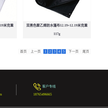
.19米克重
双黑色聚乙烯防水篷布12.19×12.19米克重
117g
首页
上一页
1
2
3
4
5
下一页
尾页
客户专线
om
18765496665