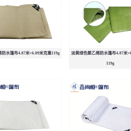
水篷布4.87米×6.09米克重119g
淡黄绿色聚乙烯防水篷布4.87米×6
119g