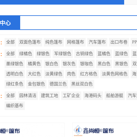
中心
全部
双面色篷布
纯色篷布
网格篷布
汽车篷布
出口布卷
P
：
全部
绿橘色
绿银色
军绿银色
古铜绿色
蓝橘色
蓝绿色
蓝
：
墨绿银色
橘黄色
银白色
银灰色
银咖色
黑白色
黑银色
双
透明白色
大红色
淡黄绿色
肉色
红方格色
淡黄色网格色
海
绿红条色
金包银色
德国兰色
黑丝双白色
全部
园林清洁
建筑工地
工矿企业
海港码头
船舶游艇
汽车
：
编织基布