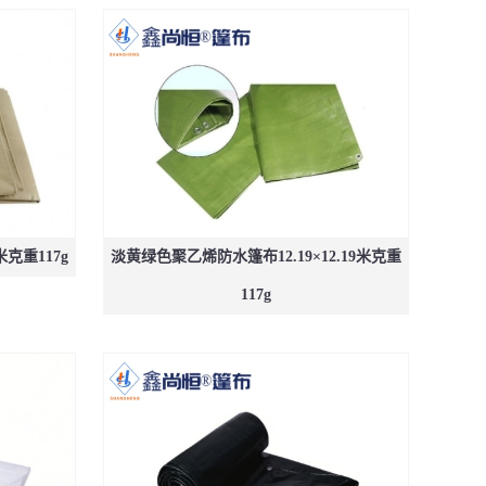
米克重117g
淡黄绿色聚乙烯防水篷布12.19×12.19米克重
117g