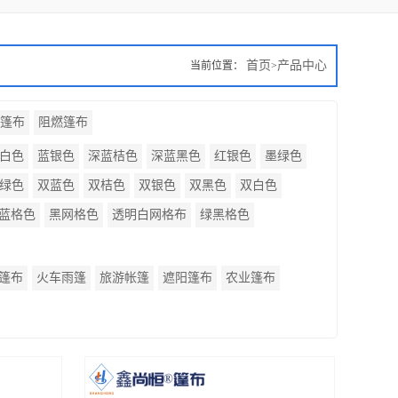
首页
产品中心
当前位置：
>
P篷布
阻燃篷布
白色
蓝银色
深蓝桔色
深蓝黑色
红银色
墨绿色
绿色
双蓝色
双桔色
双银色
双黑色
双白色
蓝格色
黑网格色
透明白网格布
绿黑格色
篷布
火车雨篷
旅游帐篷
遮阳篷布
农业篷布