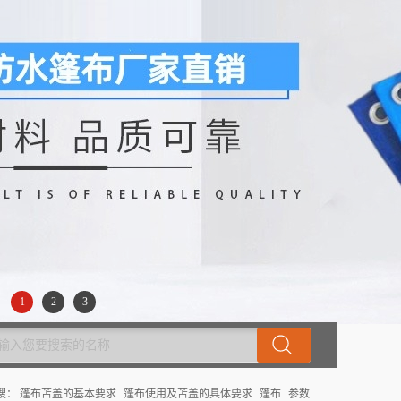
1
2
3
搜：
篷布苫盖的基本要求
篷布使用及苫盖的具体要求
篷布
参数